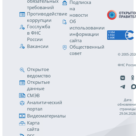
обязательных
Подписка
требований
на
Противодействие
новости
коррупции
Об
Госслужба
использовании
в ФНС
информации
России
сайта
Вакансии
Общественный
совет
© 2005-202
ФНС Росси
Открытое
ведомство
Открытые
данные
СМЭВ
Дата
Аналитический
обновлени
портал
страницы
29.04.2026
Видеоматериалы
Карта
сайта