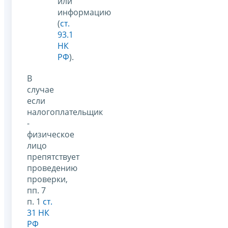
или
информацию
(
ст.
93.1
НК
РФ
).
В
случае
если
налогоплательщик
-
физическое
лицо
препятствует
проведению
проверки,
пп. 7
п. 1
ст.
31 НК
РФ