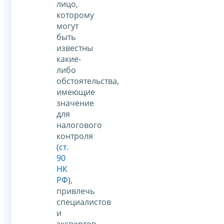
лицо,
которому
могут
быть
известны
какие-
либо
обстоятельства,
имеющие
значение
для
налогового
контроля
(
ст.
90
НК
РФ
),
привлечь
специалистов
и
экспертов