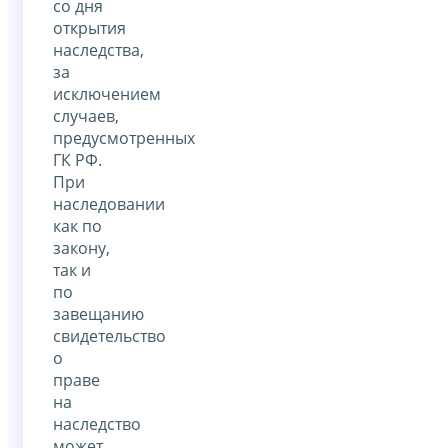
со дня
открытия
наследства,
за
исключением
случаев,
предусмотренных
ГК РФ.
При
наследовании
как по
закону,
так и
по
завещанию
свидетельство
о
праве
на
наследство
может