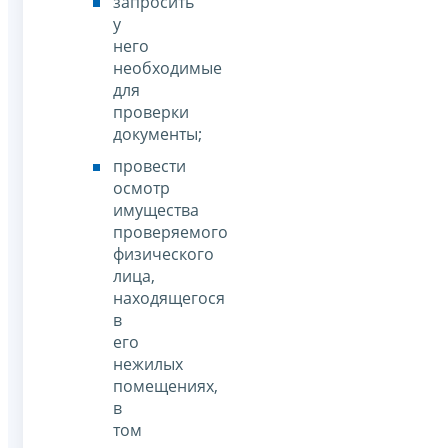
запросить
у
него
необходимые
для
проверки
документы;
провести
осмотр
имущества
проверяемого
физического
лица,
находящегося
в
его
нежилых
помещениях,
в
том