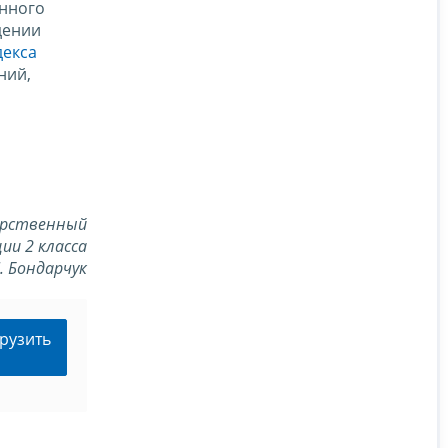
анного
дении
декса
ний,
арственный
ии 2 класса
Л. Бондарчук
рузить