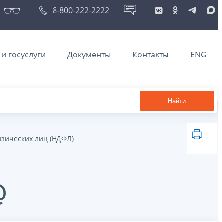
8-800-222-2222
и госуслуги
Документы
Контакты
ENG
Найти
изических лиц (НДФЛ)
@