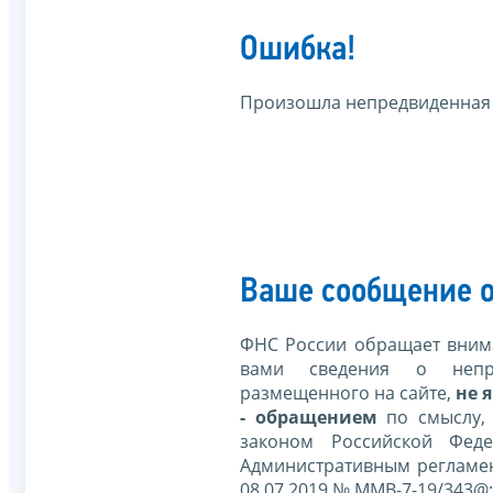
Ошибка!
Произошла непредвиденная
Ваше сообщение о
ФНС России обращает внима
вами сведения о непр
размещенного на сайте,
не я
- обращением
по смыслу,
законом Российской Фед
Административным регламе
08.07.2019 № ММВ-7-19/343@;