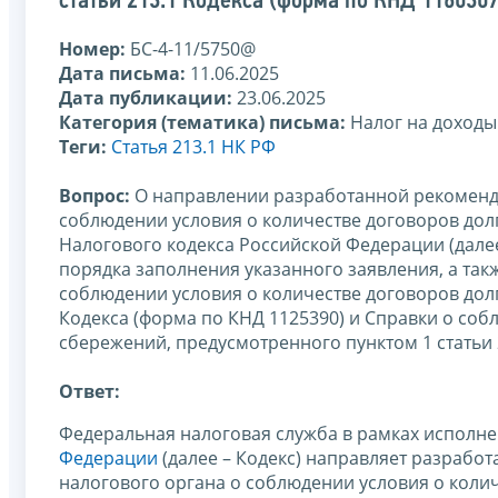
статьи 213.1 Кодекса (форма по КНД 1160307
Номер:
БС-4-11/5750@
Дата письма:
11.06.2025
Дата публикации:
23.06.2025
Категория (тематика) письма:
Налог на доходы
Теги:
Статья 213.1 НК РФ
Вопрос:
О направлении разработанной рекоменд
соблюдении условия о количестве договоров долг
Налогового кодекса Российской Федерации (далее
порядка заполнения указанного заявления, а та
соблюдении условия о количестве договоров дол
Кодекса (форма по КНД 1125390) и Справки о со
сбережений, предусмотренного пунктом 1 статьи 
Ответ:
Федеральная налоговая служба в рамках испол
Федерации
(далее – Кодекс) направляет разрабо
налогового органа о соблюдении условия о коли