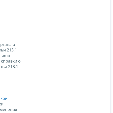
ргана о
ьи 213.1
ния и
 справки о
тьи 213.1
ской
ки
именения