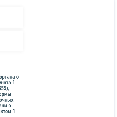
органа о
нкта 1
55),
формы
рочных
вки о
ктом 1