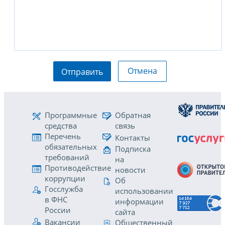
Отмена
Отправить
Программные
Обратная
средства
связь
Перечень
Контакты
обязательных
Подписка
требований
на
Противодействие
новости
коррупции
Об
Госслужба
использовании
в ФНС
информации
России
сайта
Вакансии
Общественный