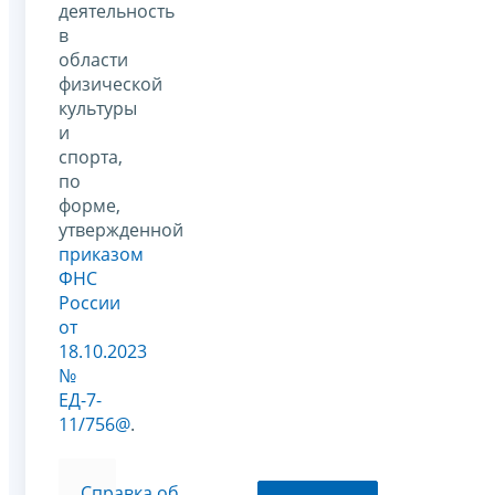
деятельность
в
области
физической
культуры
и
спорта,
по
форме,
утвержденной
приказом
ФНС
России
от
18.10.2023
№
ЕД-7-
11/756@
.
Справка об