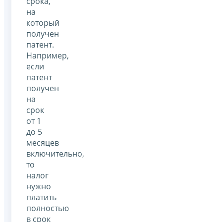
срока,
на
который
получен
патент.
Например,
если
патент
получен
на
срок
от 1
до 5
месяцев
включительно,
то
налог
нужно
платить
полностью
в срок