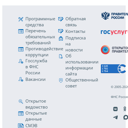
Программные
Обратная
средства
связь
Перечень
Контакты
обязательных
Подписка
требований
на
Противодействие
новости
коррупции
Об
Госслужба
использовании
в ФНС
информации
России
сайта
Вакансии
Общественный
совет
© 2005-202
ФНС Росси
Открытое
ведомство
Открытые
данные
СМЭВ