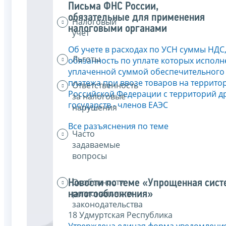
Письма ФНС России,
обязательные для применения
Налоговый
налоговыми органами
учет
Об учете в расходах по УСН суммы НДС
Льготы
обязанность по уплате которых исполн
уплаченной суммой обеспечительного
платежа при ввозе товаров на террито
Ответственность
Российской Федерации с территорий д
за налоговые
государств - членов ЕАЭС
нарушения
Все разъяснения по теме
Часто
задаваемые
вопросы
Особенности
Новости по теме «Упрощенная сист
регионального
налогообложения»
законодательства
18 Удмуртская Республика
Утверждена единая форма уведомлени