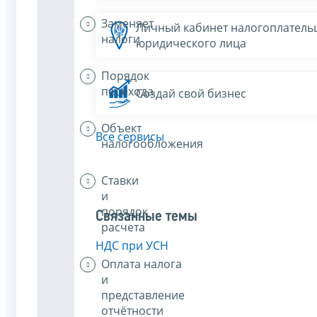
Заменяет
Личный кабинет налогоплатель
налоги
юридического лица
Порядок
перехода
Создай свой бизнес
Объект
Все сервисы
налогообложения
Ставки
и
порядок
Связанные темы
расчета
НДС при УСН
Оплата налога
и
представление
отчётности