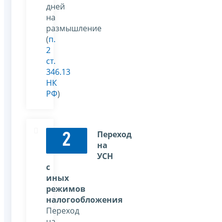
дней
на
размышление
(
п.
2
ст.
346.13
НК
РФ
)
Переход
2
на
УСН
с
иных
режимов
налогообложения
Переход
на