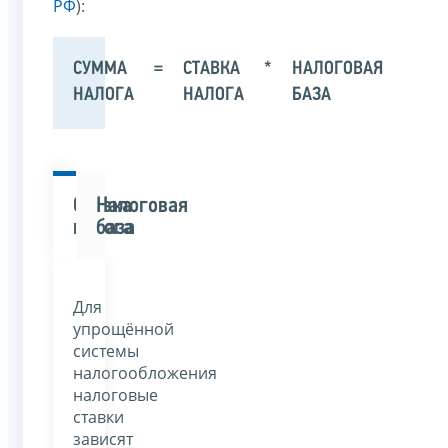
РФ
):
СУММА
=
СТАВКА
*
НАЛОГОВАЯ
НАЛОГА
НАЛОГА
БАЗА
Ставка
Налоговая
налога
база
Для
упрощённой
системы
налогообложения
налоговые
ставки
зависят