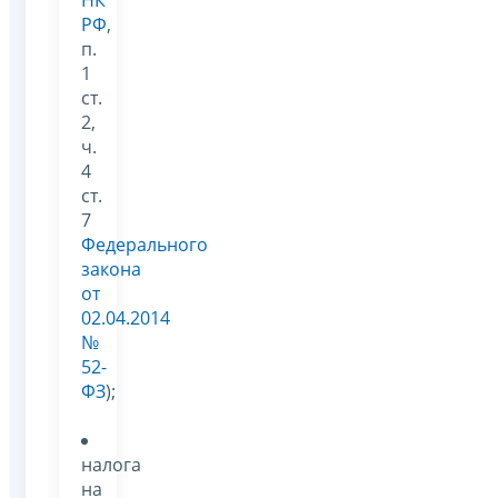
НК
РФ
,
п.
1
ст.
2,
ч.
4
ст.
7
Федерального
закона
от
02.04.2014
№
52-
ФЗ
);
налога
на