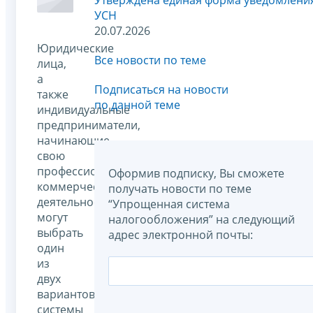
УСН
20.07.2026
Юридические
Все новости по теме
лица,
а
Подписаться на новости
также
по данной теме
индивидуальные
предприниматели,
начинающие
свою
профессиональную
Оформив подписку, Вы сможете
коммерческую
получать новости по теме
деятельность,
“Упрощенная система
могут
налогообложения” на следующий
выбрать
адрес электронной почты:
один
из
двух
вариантов
системы