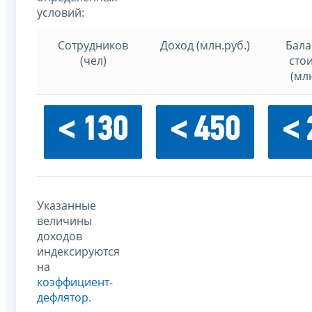
условий:
Сотрудников
Доход (млн.руб.)
Бала
(чел)
сто
(млн
< 130
< 450
< 
Указанные
величины
доходов
индексируются
на
коэффициент-
дефлятор
.