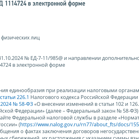
 1114724 в электронной форме
 физических лиц
31.10.2024 № ЕД-7-11/985@ и направлении дополнительн
4724 в электронной форме
ения единообразия при реализации налоговыми органам
статьи 226.1
Налогового кодекса Российской Федерации 
3.2024 № 58-ФЗ
«О внесении изменений в статьи 102 и 126.
ийской Федерации» (далее – Федеральный закон № 58-ФЗ
айте Федеральной налоговой службы в разделе «Норма
оссии» (
https://www.nalog.gov.ru/rn77/about_fts/docs/15
бщения о фактах заключения договоров негосударствен
ых сбережений, их расторжения с указанием суммы взн