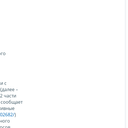
ого
и с
(далее –
2 части
) сообщает
тивные
502682/
)
ного
осов,