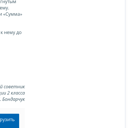
ргнутым
ему.
 и «Сумма»
к нему до
й советник
ии 2 класса
Л. Бондарчук
рузить