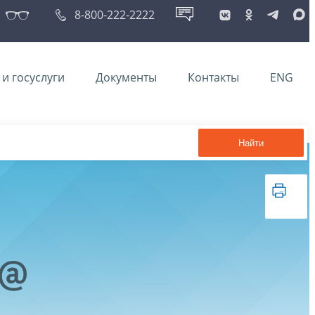
8-800-222-2222
и госуслуги
Документы
Контакты
ENG
Найти
2@