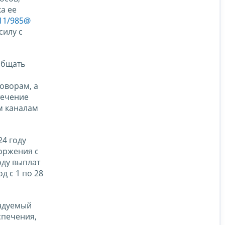
а ее
-11/985@
силу с
общать
оворам, а
течение
м каналам
24 году
оржения с
оду выплат
 с 1 по 28
ендуемый
спечения,