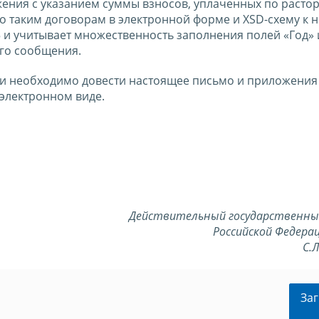
ения с указанием суммы взносов, уплаченных по расто
по таким договорам в электронной форме и XSD-схему к н
5 и учитывает множественность заполнения полей «Год»
ого сообщения.
и необходимо довести настоящее письмо и приложения 
электронном виде.
Действительный государственны
Российской Федерац
С.
Заг