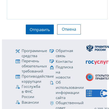
Отмена
Отправить
Программные
Обратная
средства
связь
Перечень
Контакты
обязательных
Подписка
требований
на
Противодействие
новости
коррупции
Об
Госслужба
использовании
в ФНС
информации
России
сайта
Вакансии
Общественный
совет
© 2005-202