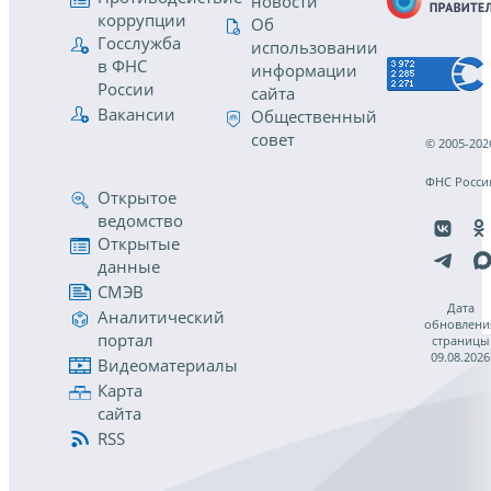
новости
коррупции
Об
Госслужба
использовании
в ФНС
информации
России
сайта
Вакансии
Общественный
совет
© 2005-202
ФНС Росси
Открытое
ведомство
Открытые
данные
СМЭВ
Дата
Аналитический
обновлени
портал
страницы
09.08.2026
Видеоматериалы
Карта
сайта
RSS