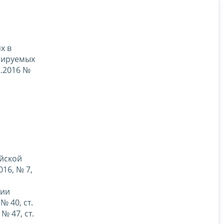
х в
лируемых
2.2016 №
ийской
016, № 7,
нии
 40, ст.
 № 47, ст.