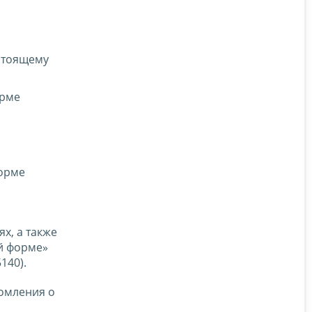
стоящему
орме
форме
х, а также
й форме»
140).
домления о