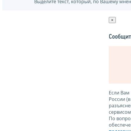
Выделите текст, который, по Вашему мне
×
Сообщит
Если Вам
России (
разъясне
сервисо
По вопро
обеспече