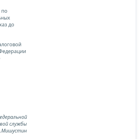
 по
ьных
каз до
алоговой
 Федерации
ю
едеральной
вой службы
В.Мишустин