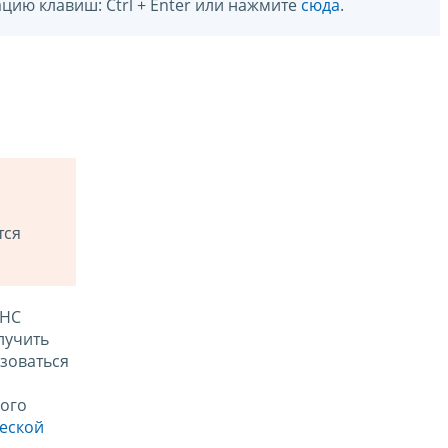
цию клавиш: Ctrl + Enter или нажмите
сюда
.
тся
ФНС
лучить
зоваться
ого
ческой