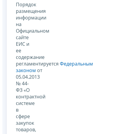
Порядок
размещения
информации
на
Официальном
сайте
ЕИС и
ее
содержание
регламентируется
Федеральным
законом
от
05.04.2013
№ 44-
ФЗ «О
контрактной
системе
в
сфере
закупок
товаров,