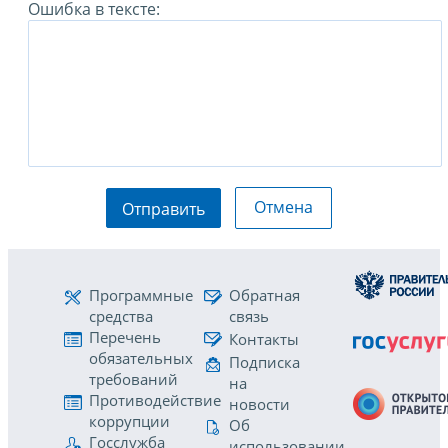
Ошибка в тексте:
Отмена
Отправить
Программные
Обратная
средства
связь
Перечень
Контакты
обязательных
Подписка
требований
на
Противодействие
новости
коррупции
Об
Госслужба
использовании