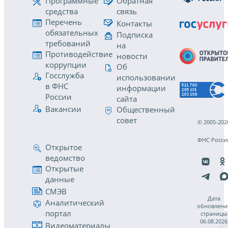
Программные
Обратная
средства
связь
Перечень
Контакты
обязательных
Подписка
требований
на
Противодействие
новости
коррупции
Об
Госслужба
использовании
в ФНС
информации
России
сайта
Вакансии
Общественный
совет
© 2005-202
ФНС Росси
Открытое
ведомство
Открытые
данные
СМЭВ
Дата
Аналитический
обновлени
портал
страницы
06.08.2026
Видеоматериалы