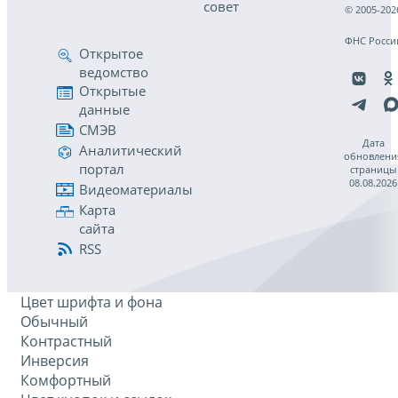
совет
© 2005-202
ФНС Росси
Открытое
ведомство
Открытые
данные
СМЭВ
Дата
Аналитический
обновлени
портал
страницы
08.08.2026
Видеоматериалы
Карта
сайта
RSS
Цвет шрифта и фона
Обычный
Контрастный
Инверсия
Комфортный