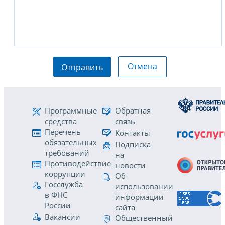
Отмена
Отправить
Программные
Обратная
средства
связь
Перечень
Контакты
обязательных
Подписка
требований
на
Противодействие
новости
коррупции
Об
Госслужба
использовании
в ФНС
информации
России
сайта
Вакансии
Общественный