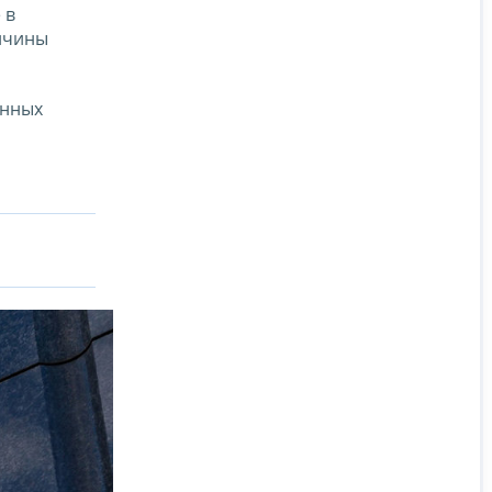
 в
ричины
енных