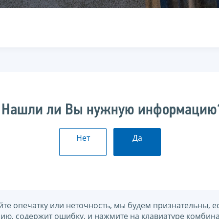
Нашли ли Вы нужную информацию
Нет
Да
йте опечатку или неточность, мы будем признательны, е
нию, содержит ошибку, и нажмите на клавиатуре комбина