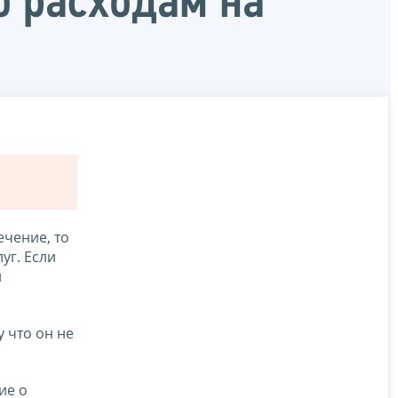
о расходам на
чение, то
уг. Если
и
 что он не
ие о