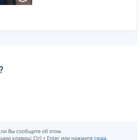
?
сли Вы сообщите об этом.
цию клавиш: Ctrl + Enter или нажмите
сюда
.