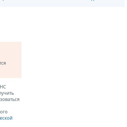
тся
ФНС
лучить
зоваться
ого
ческой