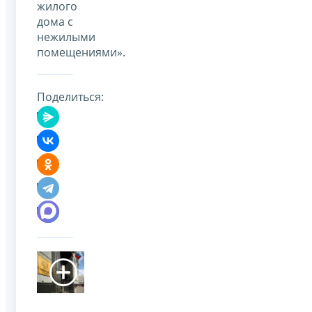
жилого
дома с
нежилыми
помещениями».
Поделиться: