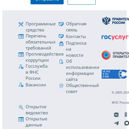
Программные
Обратная
средства
связь
Перечень
Контакты
обязательных
Подписка
требований
на
Противодействие
новости
коррупции
Об
Госслужба
использовании
в ФНС
информации
России
сайта
Вакансии
Общественный
совет
© 2005-202
ФНС Росси
Открытое
ведомство
Открытые
данные