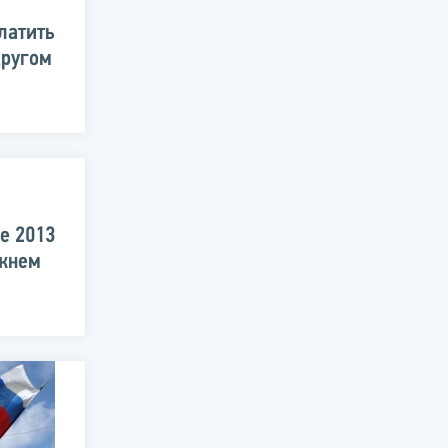
латить
другом
е 2013
ижнем