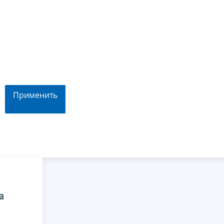
Применить
а