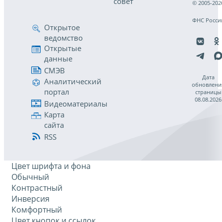
совет
© 2005-202
ФНС Росси
Открытое
ведомство
Открытые
данные
СМЭВ
Дата
Аналитический
обновлени
портал
страницы
08.08.2026
Видеоматериалы
Карта
сайта
RSS
Цвет шрифта и фона
Обычный
Контрастный
Инверсия
Комфортный
Цвет кнопок и ссылок