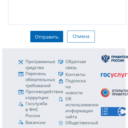
Отмена
Отправить
Программные
Обратная
средства
связь
Перечень
Контакты
обязательных
Подписка
требований
на
Противодействие
новости
коррупции
Об
Госслужба
использовании
в ФНС
информации
России
сайта
Вакансии
Общественный