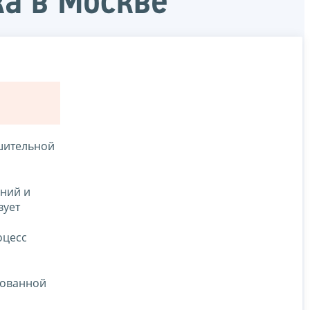
ка в Москве
шительной
аний и
вует
оцесс
рованной