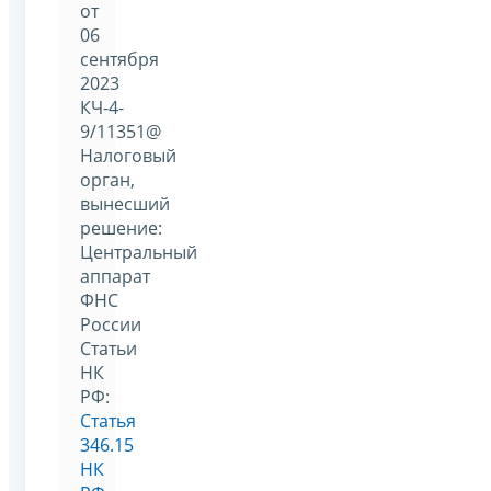
от
06
сентября
2023
КЧ-4-
9/11351@
Налоговый
орган,
вынесший
решение:
Центральный
аппарат
ФНС
России
Статьи
НК
РФ:
Статья
346.15
НК