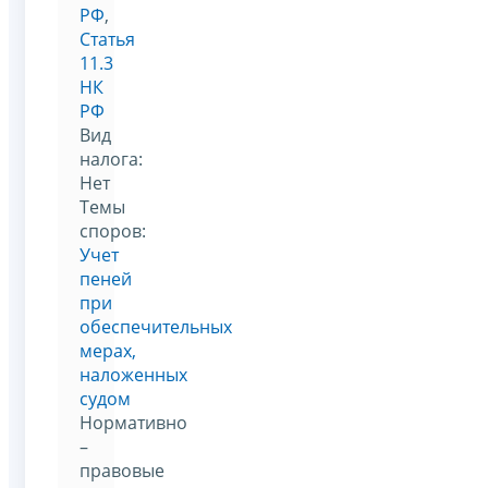
РФ
,
Статья
11.3
НК
РФ
Вид
налога:
Нет
Темы
споров:
Учет
пеней
при
обеспечительных
мерах,
наложенных
судом
Нормативно
–
правовые