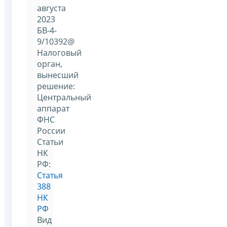
августа
2023
БВ-4-
9/10392@
Налоговый
орган,
вынесший
решение:
Центральный
аппарат
ФНС
России
Статьи
НК
РФ:
Статья
388
НК
РФ
Вид