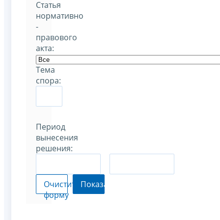
Статья
нормативно
-
правового
акта:
Тема
спора:
Период
вынесения
решения:
–
Очистить
Показать
форму