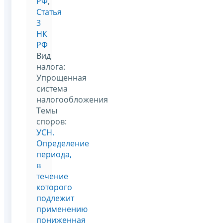
РФ
,
Статья
3
НК
РФ
Вид
налога:
Упрощенная
система
налогообложения
Темы
споров:
УСН.
Определение
периода,
в
течение
которого
подлежит
применению
пониженная