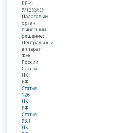
БВ-4-
9/12636@
Налоговый
орган,
вынесший
решение:
Центральный
аппарат
ФНС
России
Статьи
НК
РФ:
Статья
126
НК
РФ
,
Статья
93.1
НК