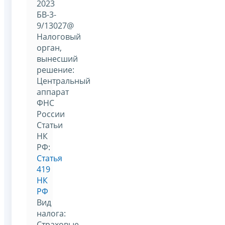
2023
БВ-3-
9/13027@
Налоговый
орган,
вынесший
решение:
Центральный
аппарат
ФНС
России
Статьи
НК
РФ:
Статья
419
НК
РФ
Вид
налога:
Страховые