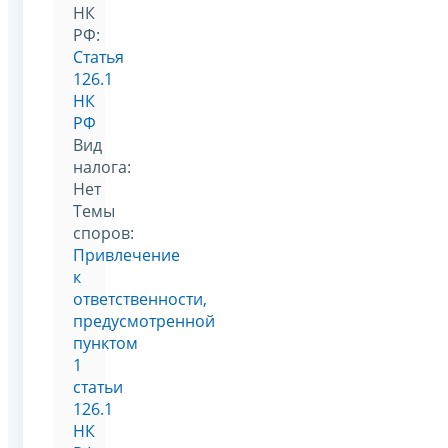
НК
РФ:
Статья
126.1
НК
РФ
Вид
налога:
Нет
Темы
споров:
Привлечение
к
ответственности,
предусмотренной
пунктом
1
статьи
126.1
НК