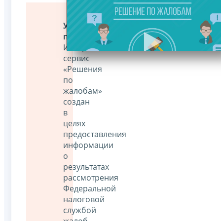
Уважаемые
пользователи!
Интернет-
сервис
«Решения
по
жалобам»
создан
в
целях
предоставления
информации
о
результатах
рассмотрения
Федеральной
налоговой
службой
жалоб