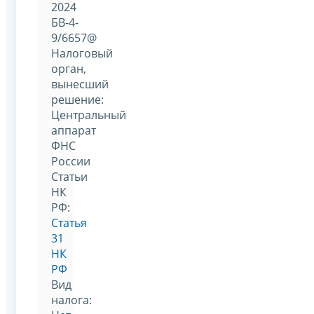
2024
БВ-4-
9/6657@
Налоговый
орган,
вынесший
решение:
Центральный
аппарат
ФНС
России
Статьи
НК
РФ:
Статья
31
НК
РФ
Вид
налога: