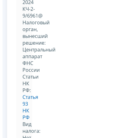
2024
КЧ-2-
9/6961@
Налоговый
орган,
вынесший
решение:
Центральный
аппарат
ФНС
России
Статьи
НК
РФ:
Статья
93
НК
РФ
Вид
налога:
Нет