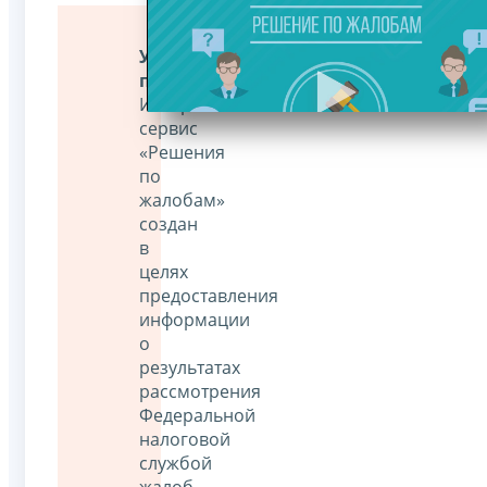
Уважаемые
пользователи!
Интернет-
сервис
«Решения
по
жалобам»
создан
в
целях
предоставления
информации
о
результатах
рассмотрения
Федеральной
налоговой
службой
жалоб