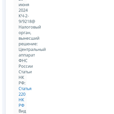
июня
2024
КЧ-2-
9/9218@
Налоговый
орган,
вынесший
решение:
Центральный
аппарат
ФНС
России
Статьи
НК
РФ:
Статья
220
НК
РФ
Вид