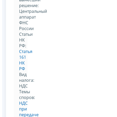
решение:
Центральный
аппарат
ФНС
России
Статьи
НК
РФ:
Статья
161
НК
РФ
Вид
налога:
НДС
Темы
споров:
НДС
при
передаче