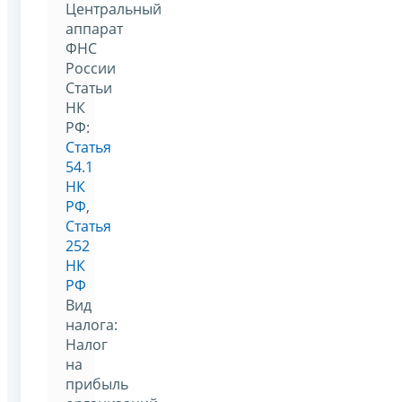
Центральный
аппарат
ФНС
России
Статьи
НК
РФ:
Статья
54.1
НК
РФ
,
Статья
252
НК
РФ
Вид
налога:
Налог
на
прибыль