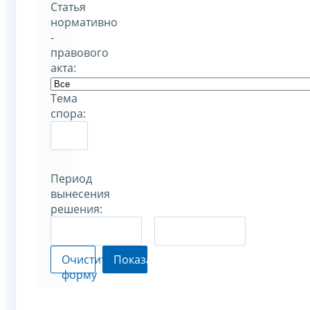
Статья
нормативно
-
правового
акта:
Тема
спора:
Период
вынесения
решения:
–
Очистить
Показать
форму