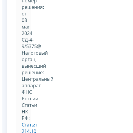
номер
решения:
от
08
мая
2024
СД-4-
9/5375@
Налоговый
орган,
вынесший
решение:
Центральный
аппарат
ФНС
России
Статьи
НК
РФ:
Статья
214.10