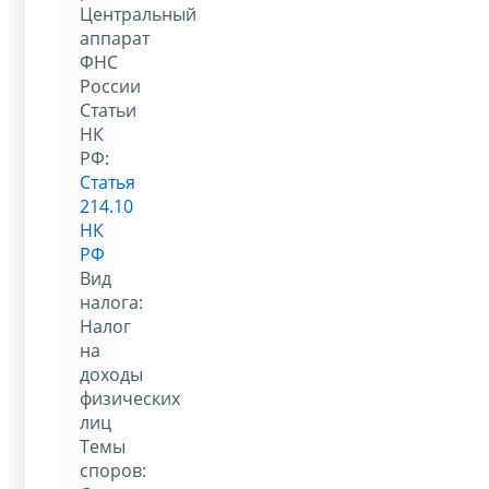
Центральный
аппарат
ФНС
России
Статьи
НК
РФ:
Статья
214.10
НК
РФ
Вид
налога:
Налог
на
доходы
физических
лиц
Темы
споров: