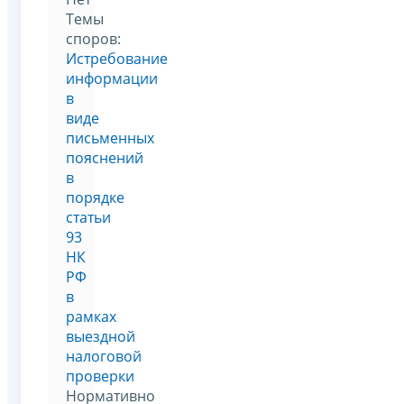
Темы
споров:
Истребование
информации
в
виде
письменных
пояснений
в
порядке
статьи
93
НК
РФ
в
рамках
выездной
налоговой
проверки
Нормативно