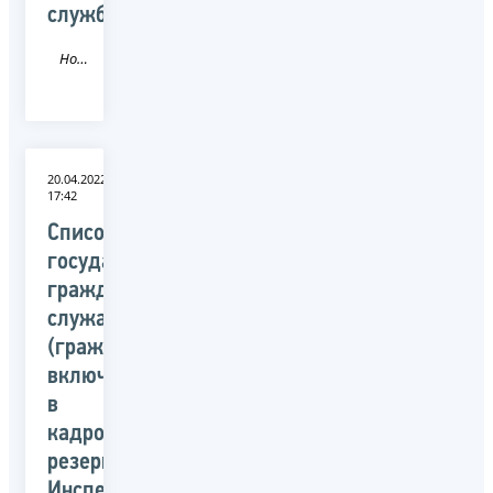
службы
Новость
20.04.2022
17:42
Список
государственных
гражданских
служащих
(граждан),
включенных
в
кадровый
резерв
Инспекции