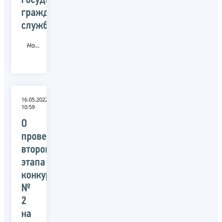
государственной
гражданской
службы
Новость
16.05.2022
10:59
О
проведении
второго
этапа
конкурса
№
2
на