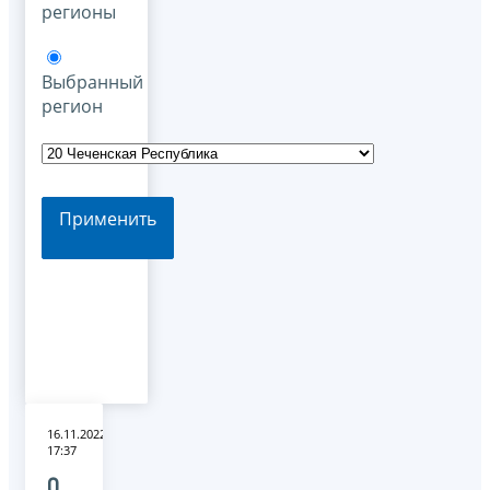
регионы
Выбранный
регион
Применить
16.11.2022
17:37
О