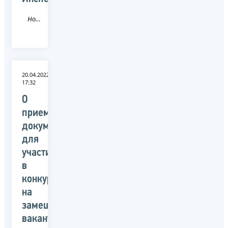
Новость
20.04.2022
17:32
О
приеме
документов
для
участия
в
конкурсе
на
замещение
вакантных