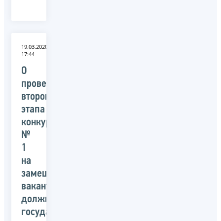
19.03.2020
17:44
О
проведении
второго
этапа
конкурса
№
1
на
замещение
вакантных
должностей
государственной