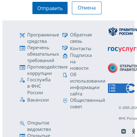
Отмена
Отправить
Программные
Обратная
средства
связь
Перечень
Контакты
обязательных
Подписка
требований
на
Противодействие
новости
коррупции
Об
Госслужба
использовании
в ФНС
информации
России
сайта
Вакансии
Общественный
совет
© 2005-202
ФНС Росси
Открытое
ведомство
Открытые