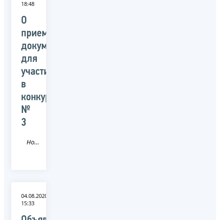
18:48
О
приеме
документов
для
участия
в
конкурсе
№
3
Новость
04.08.2020
15:33