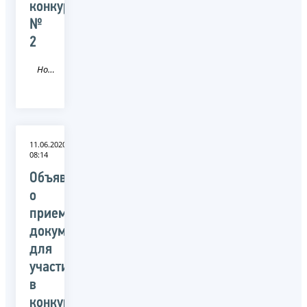
конкурса
№
2
Новость
11.06.2020
08:14
Объявление
о
приеме
документов
для
участия
в
конкурсе