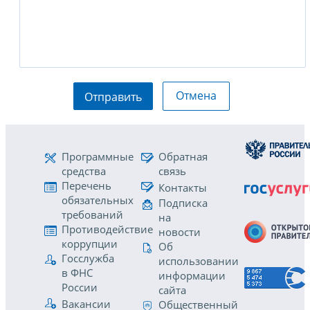
Отмена
Отправить
Программные
Обратная
средства
связь
Перечень
Контакты
обязательных
Подписка
требований
на
Противодействие
новости
коррупции
Об
Госслужба
использовании
в ФНС
информации
России
сайта
Вакансии
Общественный