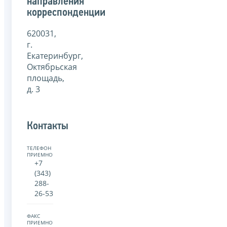
направления
корреспонденции
620031,
г.
Екатеринбург,
Октябрьская
площадь,
д. 3
Контакты
ТЕЛЕФОН
ПРИЕМНОЙ:
+7
(343)
288-
26-53
ФАКС
ПРИЕМНОЙ: