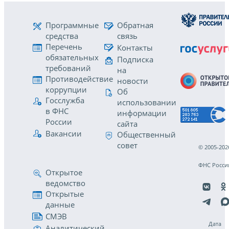
Программные
Обратная
средства
связь
Перечень
Контакты
обязательных
Подписка
требований
на
Противодействие
новости
коррупции
Об
Госслужба
использовании
в ФНС
информации
России
сайта
Вакансии
Общественный
совет
© 2005-202
ФНС Росси
Открытое
ведомство
Открытые
данные
СМЭВ
Дата
Аналитический