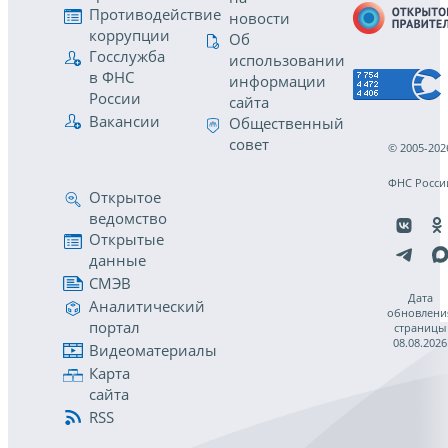
Противодействие
новости
коррупции
Об
Госслужба
использовании
в ФНС
информации
России
сайта
Вакансии
Общественный
совет
© 2005-202
ФНС Росси
Открытое
ведомство
Открытые
данные
СМЭВ
Дата
Аналитический
обновлени
портал
страницы
08.08.2026
Видеоматериалы
Карта
сайта
RSS