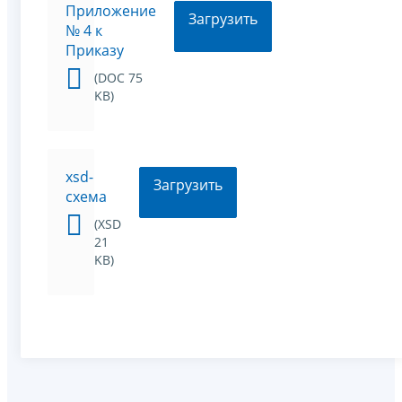
Приложение
Загрузить
№ 4 к
Приказу
(DOC 75
KB)
xsd-
Загрузить
схема
(XSD
21
KB)