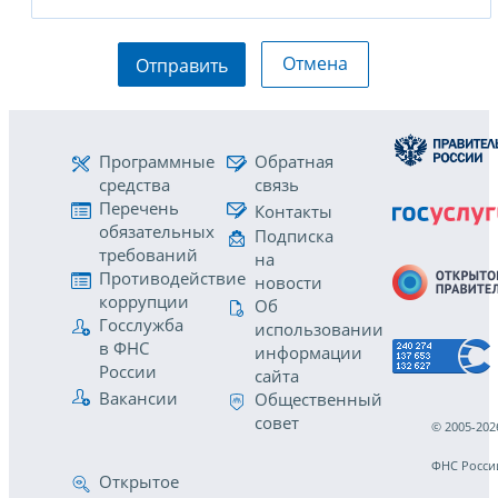
Отмена
Отправить
Программные
Обратная
средства
связь
Перечень
Контакты
обязательных
Подписка
требований
на
Противодействие
новости
коррупции
Об
Госслужба
использовании
в ФНС
информации
России
сайта
Вакансии
Общественный
совет
© 2005-202
ФНС Росси
Открытое