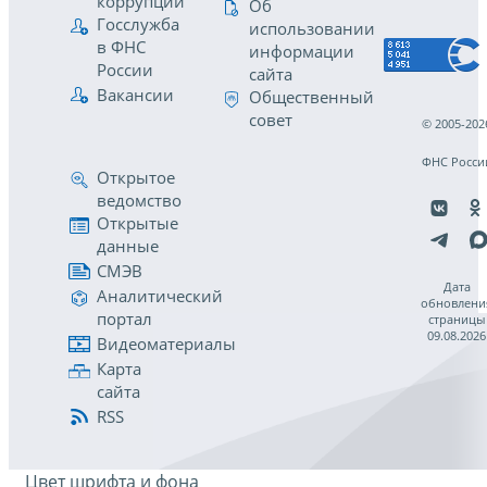
коррупции
Об
Госслужба
использовании
в ФНС
информации
России
сайта
Вакансии
Общественный
совет
© 2005-202
ФНС Росси
Открытое
ведомство
Открытые
данные
СМЭВ
Дата
Аналитический
обновлени
портал
страницы
09.08.2026
Видеоматериалы
Карта
сайта
RSS
Цвет шрифта и фона