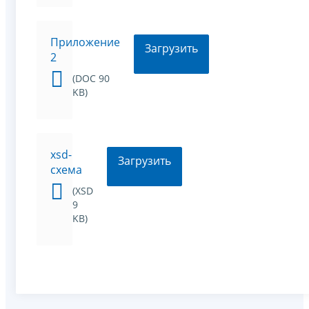
Приложение
Загрузить
2
(DOC 90
KB)
xsd-
Загрузить
схема
(XSD
9
KB)