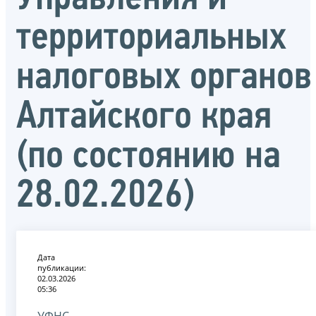
территориальных
налоговых органов
Алтайского края
(по состоянию на
28.02.2026)
Дата
публикации:
02.03.2026
05:36
УФНС