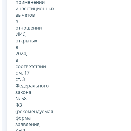
применении
инвестиционных
вычетов
в
отношении
ИИС,
открытых
в
2024,
в
соответствии
с ч. 17
ст. 3
Федерального
закона
№ 58-
ФЗ
(рекомендуемая
форма
заявления,
КНД