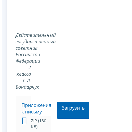
Действительный
государственный
советник
Российской
Федерации
2
класса
С.Л.
Бондарчук
Приложения
Загрузить
к письму
ZIP (180
KB)