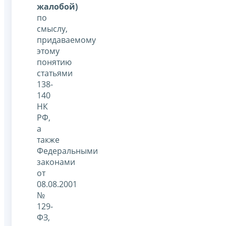
жалобой)
по
смыслу,
придаваемому
этому
понятию
статьями
138-
140
НК
РФ,
а
также
Федеральными
законами
от
08.08.2001
№
129-
ФЗ,