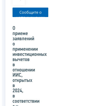
Сообщите о
неприменении
налоговым
органом
О
указанного
приеме
письма
заявлений
о
применении
инвестиционных
вычетов
в
отношении
ИИС,
открытых
в
2024,
в
соответствии