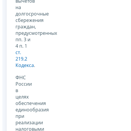
вычетов
на
долгосрочные
сбережения
граждан,
предусмотренных
пп. 3 и
4 п. 1
ст.
219.2
Кодекса
.
ФНС
России
в
целях
обеспечения
единообразия
при
реализации
налоговыми