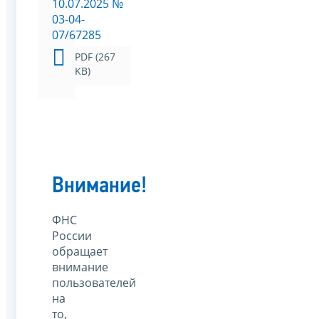
10.07.2025 №
03-04-
07/67285
PDF (267
KB)
Внимание!
ФНС
России
обращает
внимание
пользователей
на
то,