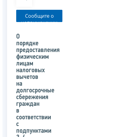
Сообщите о
неприменении
налоговым
органом
О
указанного
порядке
письма
предоставления
физическим
лицам
налоговых
вычетов
на
долгосрочные
сбережения
граждан
в
соответствии
с
подпунктами