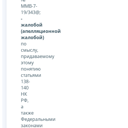
ММВ-7-
19/343@;
-
жалобой
(апелляционной
жалобой)
по
смыслу,
придаваемому
этому
понятию
статьями
138-
140
НК
РФ,
а
также
Федеральными
законами