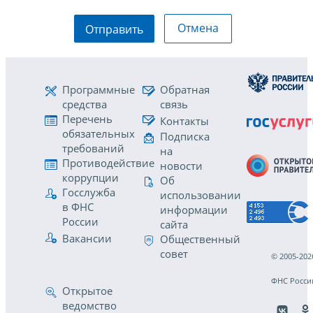
Отмена
Отправить
Программные
Обратная
средства
связь
Перечень
Контакты
обязательных
Подписка
требований
на
Противодействие
новости
коррупции
Об
Госслужба
использовании
в ФНС
информации
России
сайта
Вакансии
Общественный
совет
© 2005-202
ФНС Росси
Открытое
ведомство