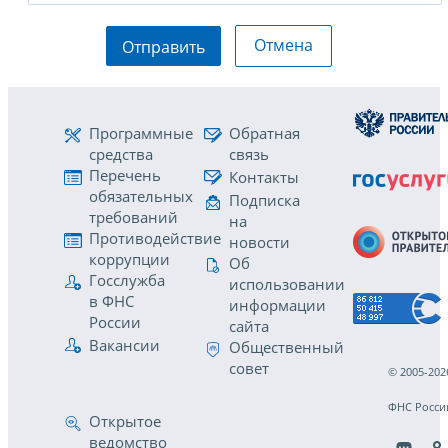
Отмена
Отправить
Программные
Обратная
средства
связь
Перечень
Контакты
обязательных
Подписка
требований
на
Противодействие
новости
коррупции
Об
Госслужба
использовании
в ФНС
информации
России
сайта
Вакансии
Общественный
совет
© 2005-202
ФНС Росси
Открытое
ведомство