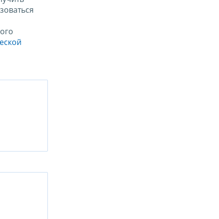
зоваться
ого
ческой