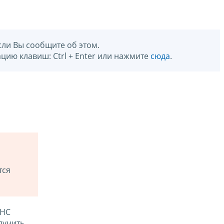
сли Вы сообщите об этом.
цию клавиш: Ctrl + Enter или нажмите
сюда
.
тся
ФНС
лучить