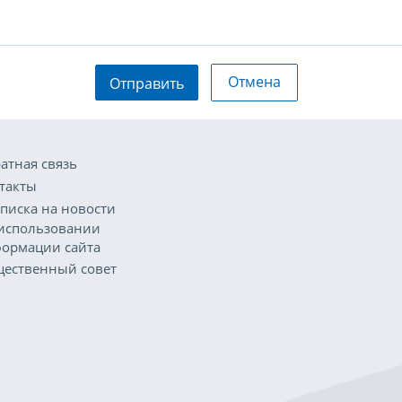
Отмена
Отправить
атная связь
такты
писка на новости
использовании
ормации сайта
ественный совет