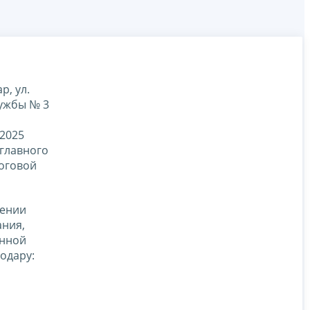
р, ул.
лужбы № 3
.2025
 главного
оговой
дении
ания,
енной
одару: