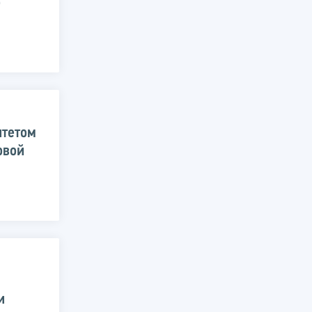
о
итетом
овой
и