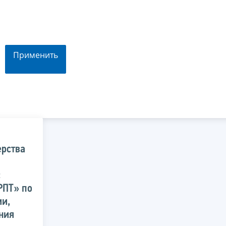
Применить
рства
с
РПТ» по
ии,
ния