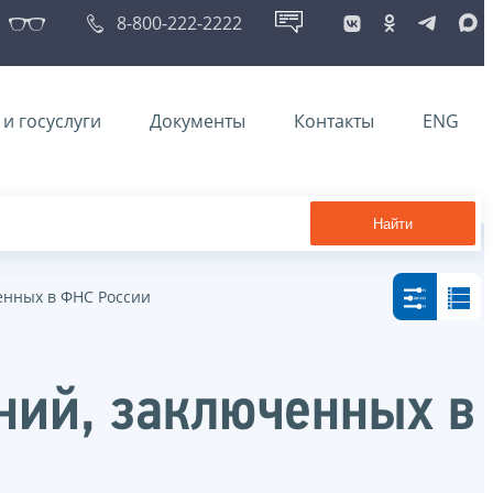
8-800-222-2222
и госуслуги
Документы
Контакты
ENG
Найти
енных в ФНС России
ний, заключенных в