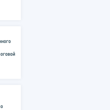
нного
логовой
по