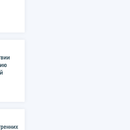
твии
нию
ой
тренних