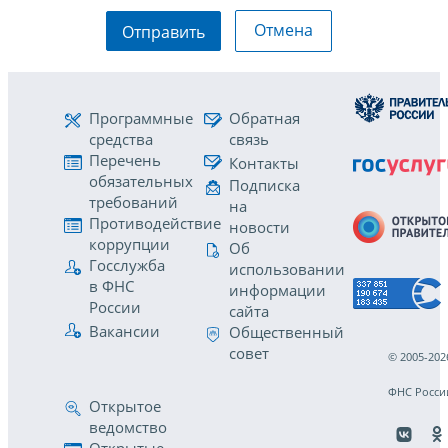
Отмена
Отправить
Программные
Обратная
средства
связь
Перечень
Контакты
обязательных
Подписка
требований
на
Противодействие
новости
коррупции
Об
Госслужба
использовании
в ФНС
информации
России
сайта
Вакансии
Общественный
совет
© 2005-202
ФНС Росси
Открытое
ведомство