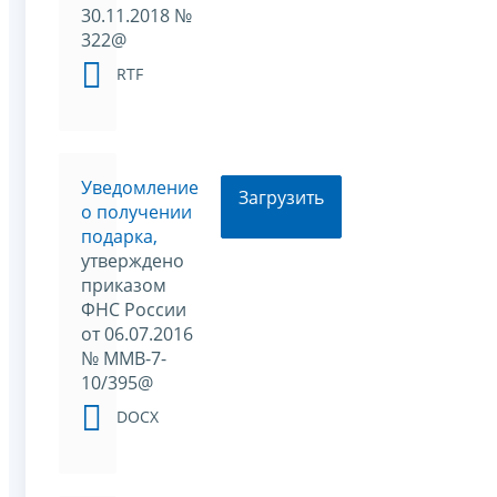
30.11.2018 №
322@
RTF
Уведомление
Загрузить
о получении
подарка,
утверждено
приказом
ФНС России
от 06.07.2016
№ ММВ-7-
10/395@
DOCX