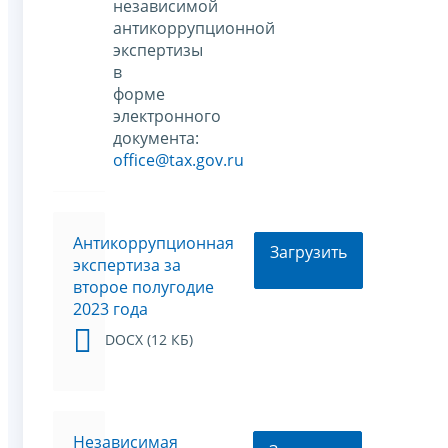
независимой
антикоррупционной
экспертизы
в
форме
электронного
документа:
office@tax.gov.ru
Антикоррупционная
Загрузить
экспертиза за
второе полугодие
2023 года
DOCX (12 КБ)
Независимая