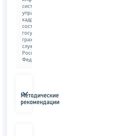
система
управления
кадровым
составом
государственной
гражданской
службы
Российской
Федерации»
Методические
рекомендации