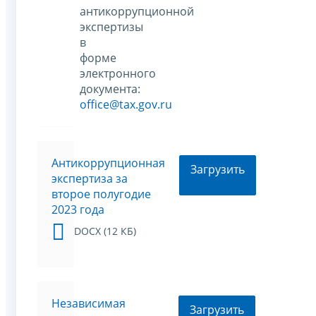
антикоррупционной
экспертизы
в
форме
электронного
документа:
office@tax.gov.ru
Антикоррупционная
Загрузить
экспертиза за
второе полугодие
2023 года
DOCX (12 КБ)
Независимая
Загрузить