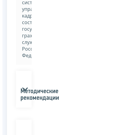
система
управления
кадровым
составом
государственной
гражданской
службы
Российской
Федерации»
Методические
рекомендации