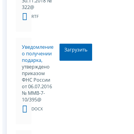
30.11.2018 №
322@
RTF
Уведомление
Загрузить
о получении
подарка,
утверждено
приказом
ФНС России
от 06.07.2016
№ ММВ-7-
10/395@
DOCX