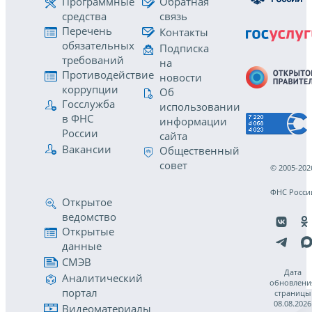
Программные
Обратная
средства
связь
Перечень
Контакты
обязательных
Подписка
требований
на
Противодействие
новости
коррупции
Об
Госслужба
использовании
в ФНС
информации
России
сайта
Вакансии
Общественный
совет
© 2005-202
ФНС Росси
Открытое
ведомство
Открытые
данные
СМЭВ
Дата
Аналитический
обновлени
портал
страницы
08.08.2026
Видеоматериалы