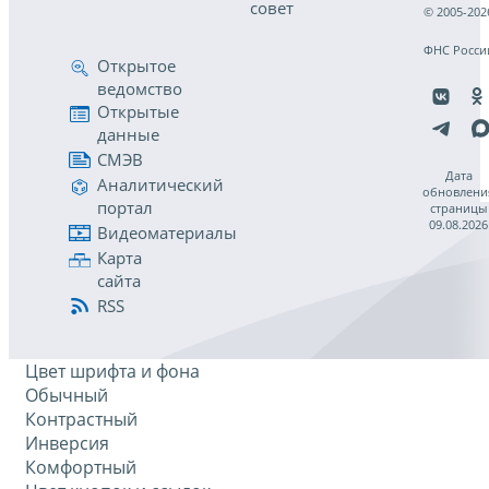
совет
© 2005-202
ФНС Росси
Открытое
ведомство
Открытые
данные
СМЭВ
Дата
Аналитический
обновлени
портал
страницы
09.08.2026
Видеоматериалы
Карта
сайта
RSS
Цвет шрифта и фона
Обычный
Контрастный
Инверсия
Комфортный