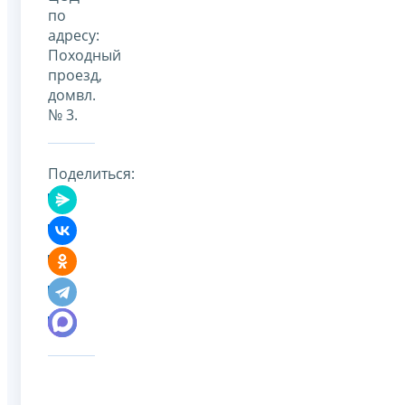
по
адресу:
Походный
проезд,
домвл.
№ 3.
Поделиться: