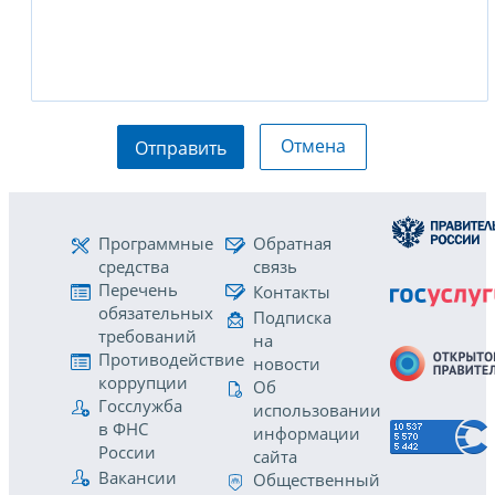
Отмена
Отправить
Программные
Обратная
средства
связь
Перечень
Контакты
обязательных
Подписка
требований
на
Противодействие
новости
коррупции
Об
Госслужба
использовании
в ФНС
информации
России
сайта
Вакансии
Общественный