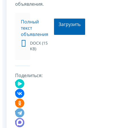
объявления.
Полный
Загрузить
текст
объявления
DOCX (15
KB)
Поделиться: