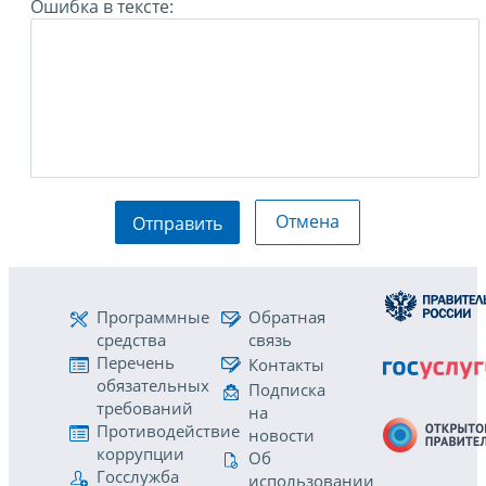
Ошибка в тексте:
Отмена
Отправить
Программные
Обратная
средства
связь
Перечень
Контакты
обязательных
Подписка
требований
на
Противодействие
новости
коррупции
Об
Госслужба
использовании