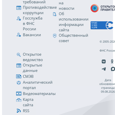
требований
на
Противодействие
новости
коррупции
Об
Госслужба
использовании
в ФНС
информации
России
сайта
Вакансии
Общественный
совет
© 2005-202
ФНС Росси
Открытое
ведомство
Открытые
данные
СМЭВ
Дата
Аналитический
обновлени
портал
страницы
09.08.2026
Видеоматериалы
Карта
сайта
RSS