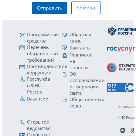
Отмена
Отправить
Программные
Обратная
средства
связь
Перечень
Контакты
обязательных
Подписка
требований
на
Противодействие
новости
коррупции
Об
Госслужба
использовании
в ФНС
информации
России
сайта
Вакансии
Общественный
совет
© 2005-202
ФНС Росси
Открытое
ведомство
Открытые