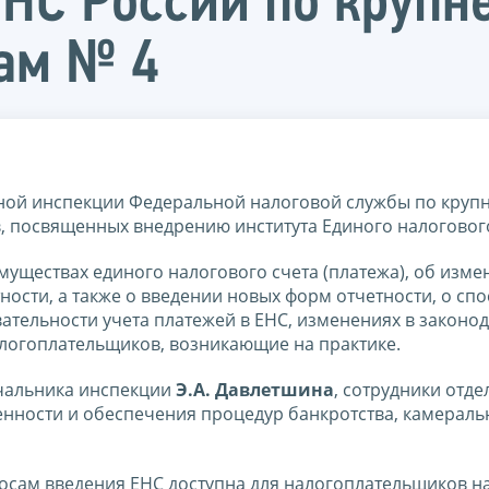
ФНС России по круп
ам № 4
нной инспекции Федеральной налоговой службы по кру
 посвященных внедрению института Единого налогового
уществах единого налогового счета (платежа), об изме
ности, а также о введении новых форм отчетности, о спо
ательности учета платежей в ЕНС, изменениях в законод
алогоплательщиков, возникающие на практике.
ачальника инспекции
Э.А. Давлетшина
, сотрудники отд
нности и обеспечения процедур банкротства, камераль
осам введения ЕНС доступна для налогоплательщиков н