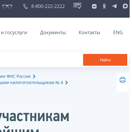
8-800-222-2222
и госуслуги
Документы
Контакты
ENG
Найти
ии ФНС России
йшим налогоплательщикам № 4
участникам