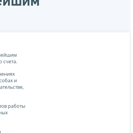
нейшим
пнейшим
 счета.
нениях
собах и
ательстве,
елов работы
ных
а