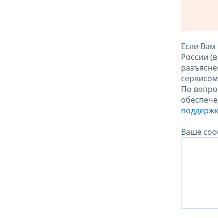
Если Вам
России (
разъясне
сервисо
По вопро
обеспече
поддержк
Ваше соо