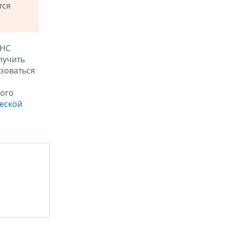
тся
ФНС
лучить
зоваться
ого
ческой