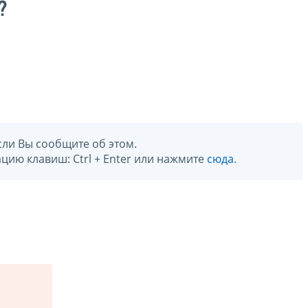
?
сли Вы сообщите об этом.
цию клавиш: Ctrl + Enter или нажмите
сюда
.