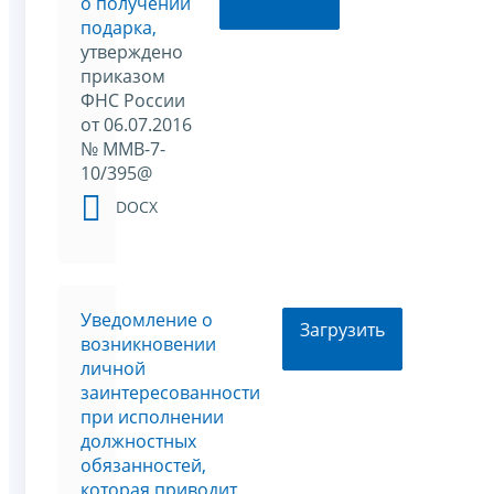
о получении
подарка,
утверждено
приказом
ФНС России
от 06.07.2016
№ ММВ-7-
10/395@
DOCX
Уведомление о
Загрузить
возникновении
личной
заинтересованности
при исполнении
должностных
обязанностей,
которая приводит