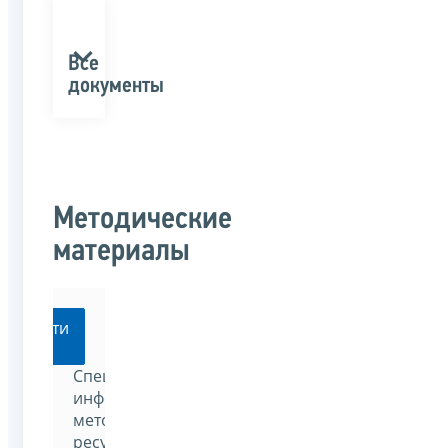
Все
документы
Методические
материалы
Перейти
Специализированный
информационно-
методический
ресурс