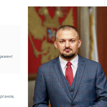
еджмент
рганов,