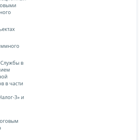
вовыми
ного
ъектах
аммного
 Службы в
нием
ной
в в части
алог-3» и
логовым
ю