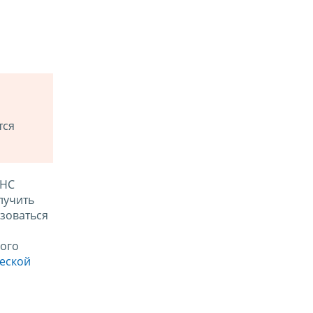
тся
ФНС
лучить
зоваться
ого
ческой