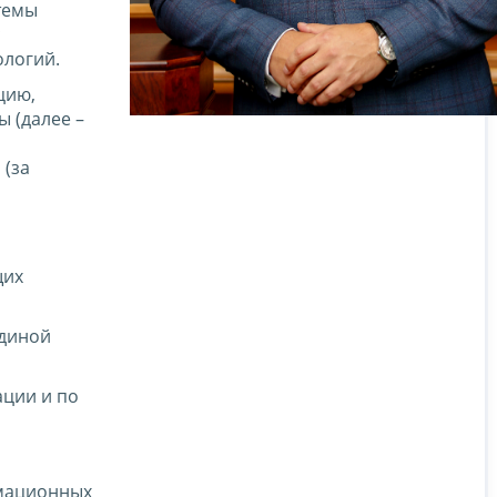
темы
с
логий.
цию,
 (далее –
 (за
щих
единой
ции и по
рмационных