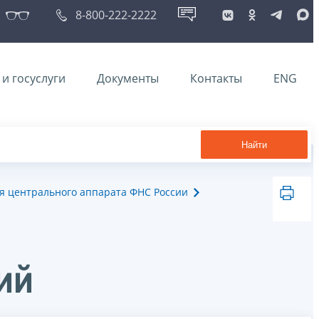
8-800-222-2222
и госуслуги
Документы
Контакты
ENG
Найти
я центрального аппарата ФНС России
ий