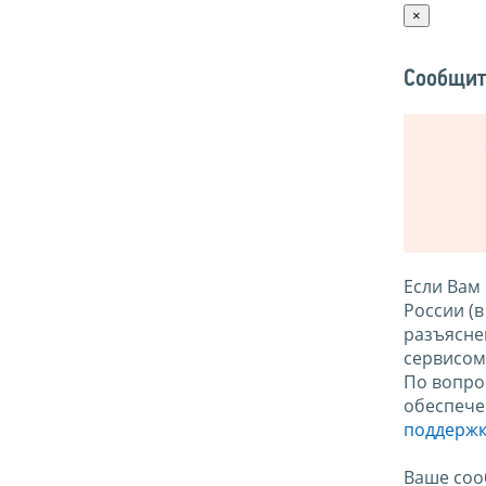
×
Сообщит
Если Вам
России (
разъясне
сервисо
По вопро
обеспече
поддержк
Ваше соо