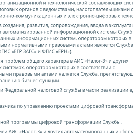
 организационной и технологической составляющих сис
оговых органов с ведомствами, налогоплательщиками 
онно-коммуникационных и электронно-цифровых техно
создания, развития, сопровождения, ввода в эксплуата
ии автоматизированной информационной системы Службы
ованных информационных систем, оператором которых в
иными нормативными правовыми актами является Служба
ГИС «ЕГР ЗАГС» и ФГИС «ЕРН»).
я проблем общего характера в АИС «Налог-3» и других
истемах, оператором которых в соответствии с
ными правовыми актами является Служба, препятствую
олнению бизнес-функций.
 Федеральной налоговой службы в части реализации 
казчика по управлению проектами цифровой трансформа
нной программы цифровой трансформации Службы.
цией АИС «Налог-3» и других автоматизированных инфо