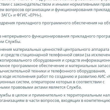
тствии с законодательством и иными нормативными пра
ием вопросов организации и функционирования приклад
ЗАГС» и ФГИС «ЕРН»).
недрения прикладного программного обеспечения на об
в непрерывного функционирования прикладного прогр
ии Службы.
анения материальных ценностей центрального аппарата
 и средств стационарной телефонной связи (за исключе
, копировального оборудования и средств информацион
емное программное обеспечение и материальных запасо
вычислительной техники и телефонного оборудования,
 ходе исполнения работ по созданию и развитию АИС «Н
онных систем, оператором которых в соответствии с
ными правовыми актами является Служба.
Службы в целом и применительно к территориальным на
рганизациям в части вопросов, входящих в компетенци