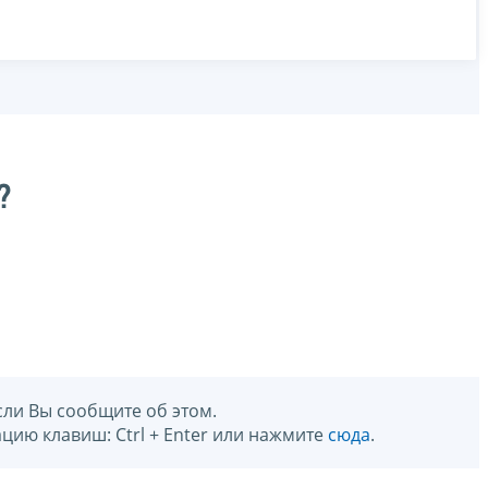
?
сли Вы сообщите об этом.
цию клавиш: Ctrl + Enter или нажмите
сюда
.