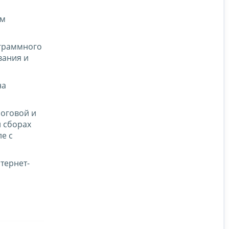
ем
ограммного
вания и
на
логовой и
и сборах
е с
тернет-