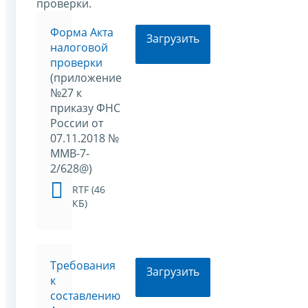
проверки.
Форма Акта
Загрузить
налоговой
проверки
(приложение
№27 к
приказу ФНС
России от
07.11.2018 №
ММВ-7-
2/628@)
RTF (46
КБ)
Требования
Загрузить
к
составлению