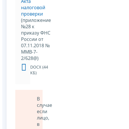
Акта
налоговой
проверки
(приложение
№28 к
приказу ФНС
России от
07.11.2018 №
ММВ-7-
2/628@)
DOCX (44
КБ)
В
случае
если
лицо,
в