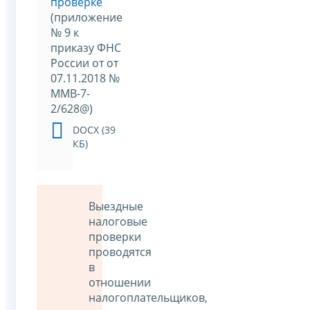
проверке
(приложение
№ 9 к
приказу ФНС
России от от
07.11.2018 №
ММВ-7-
2/628@)
DOCX (39
КБ)
Выездные
налоговые
проверки
проводятся
в
отношении
налогоплательщиков,