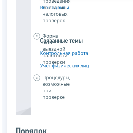
проведения
выездных
Все сервисы
налоговых
проверок
Форма
Связанные темы
акта
выездной
Контрольная работа
налоговой
проверки
Учёт физических лиц
Процедуры,
возможные
при
проверке
Порядок