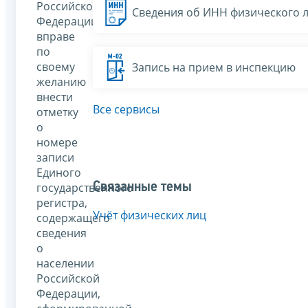
Российской
Сведения об ИНН физического 
Федерации
вправе
по
своему
Запись на прием в инспекцию
желанию
внести
Все сервисы
отметку
о
номере
записи
Единого
Связанные темы
государственного
регистра,
Учёт физических лиц
содержащего
сведения
о
населении
Российской
Федерации,