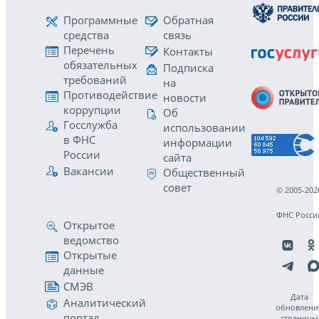
Программные
Обратная
средства
связь
Перечень
Контакты
обязательных
Подписка
требований
на
Противодействие
новости
коррупции
Об
Госслужба
использовании
в ФНС
информации
России
сайта
Вакансии
Общественный
совет
© 2005-202
ФНС Росси
Открытое
ведомство
Открытые
данные
СМЭВ
Дата
Аналитический
обновлени
портал
страницы