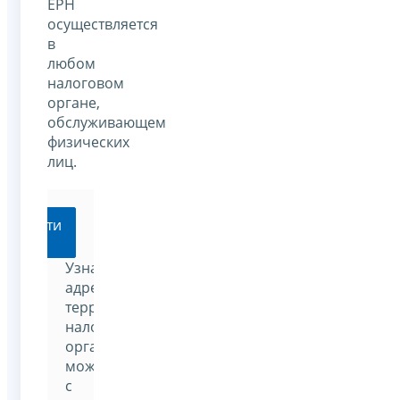
ЕРН
осуществляется
в
любом
налоговом
органе,
обслуживающем
физических
лиц.
Перейти
Узнать
адрес
территориального
налогового
органа
можно
с