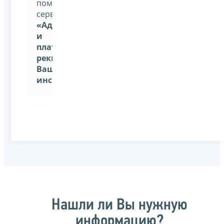
помощью
сервиса:
«Адрес
и
платежные
реквизиты
Вашей
инспекции»
Нашли ли Вы нужную
информацию?