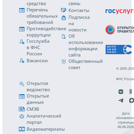
средства
связь
Перечень
Контакты
обязательных
Подписка
требований
на
Противодействие
новости
коррупции
Об
Госслужба
использовании
в ФНС
информации
России
сайта
Вакансии
Общественный
совет
© 2005-202
ФНС Росси
Открытое
ведомство
Открытые
данные
СМЭВ
Дата
Аналитический
обновлени
портал
страницы
06.08.2026
Видеоматериалы