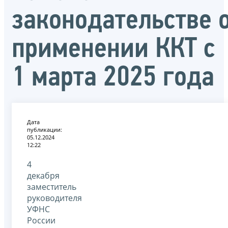
законодательстве 
применении ККТ с
1 марта 2025 года
Дата
публикации:
05.12.2024
12:22
4
декабря
заместитель
руководителя
УФНС
России