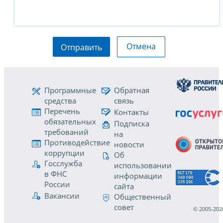
Отмена
Отправить
Программные
Обратная
средства
связь
Перечень
Контакты
обязательных
Подписка
требований
на
Противодействие
новости
коррупции
Об
Госслужба
использовании
в ФНС
информации
России
сайта
Вакансии
Общественный
совет
© 2005-202