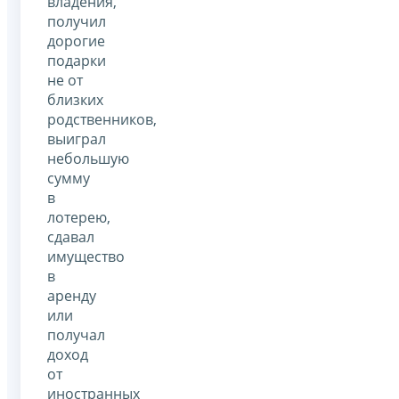
владения,
получил
дорогие
подарки
не от
близких
родственников,
выиграл
небольшую
сумму
в
лотерею,
сдавал
имущество
в
аренду
или
получал
доход
от
иностранных